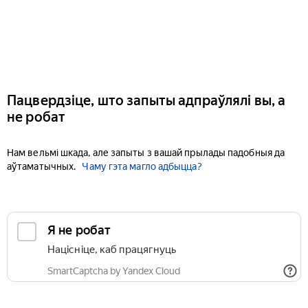
Пацвердзіце, што запыты адпраўлялі вы, а
не робат
Нам вельмі шкада, але запыты з вашай прылады падобныя да
аўтаматычных.
Чаму гэта магло адбыцца?
Я не робат
Націсніце, каб працягнуць
SmartCaptcha by Yandex Cloud