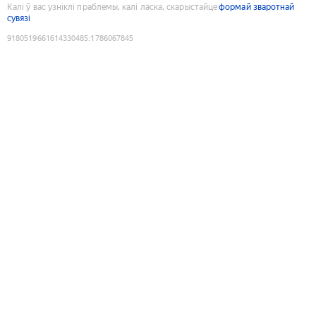
Калі ў вас узніклі праблемы, калі ласка, скарыстайце
формай зваротнай
сувязі
9180519661614330485
:
1786067845