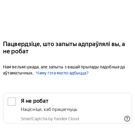
Пацвердзіце, што запыты адпраўлялі вы, а
не робат
Нам вельмі шкада, але запыты з вашай прылады падобныя да
аўтаматычных.
Чаму гэта магло адбыцца?
Я не робат
Націсніце, каб працягнуць
SmartCaptcha by Yandex Cloud