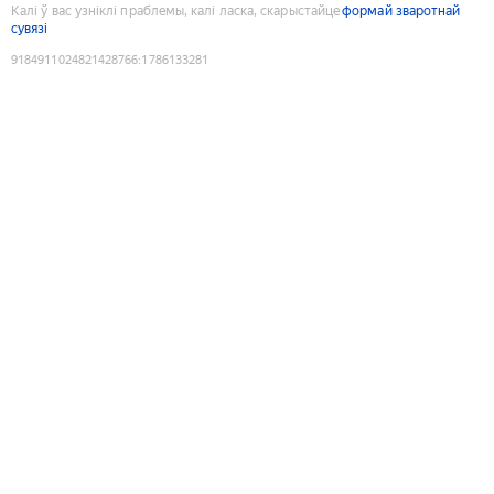
Калі ў вас узніклі праблемы, калі ласка, скарыстайце
формай зваротнай
сувязі
9184911024821428766
:
1786133281