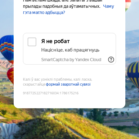
Нам вельмі шкада, але запыты з вашай
прылады падобныя да аўтаматычных.
Чаму
гэта магло адбыцца?
Я не робат
Націсніце, каб працягнуць
SmartCaptcha by Yandex Cloud
Калі ў вас узніклі праблемы, калі ласка,
скарыстайце
формай зваротнай сувязі
9187725227182716034
:
1786175216