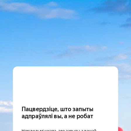
Пацвердзіце, што запыты
адпраўлялі вы, а не робат