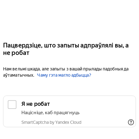
Пацвердзіце, што запыты адпраўлялі вы, а
не робат
Нам вельмі шкада, але запыты з вашай прылады падобныя да
аўтаматычных.
Чаму гэта магло адбыцца?
Я не робат
Націсніце, каб працягнуць
SmartCaptcha by Yandex Cloud