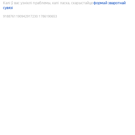
Калі ў вас узніклі праблемы, калі ласка, скарыстайце
формай зваротнай
сувязі
9188761190942917230
:
1786190653