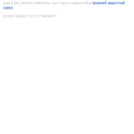
Калі ў вас узніклі праблемы, калі ласка, скарыстайце
формай зваротнай
сувязі
9178307226920712170
:
1786034877