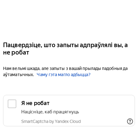
Пацвердзіце, што запыты адпраўлялі вы, а
не робат
Нам вельмі шкада, але запыты з вашай прылады падобныя да
аўтаматычных.
Чаму гэта магло адбыцца?
Я не робат
Націсніце, каб працягнуць
SmartCaptcha by Yandex Cloud