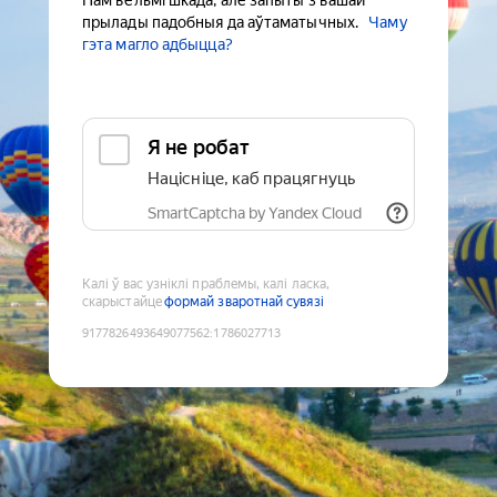
Нам вельмі шкада, але запыты з вашай
прылады падобныя да аўтаматычных.
Чаму
гэта магло адбыцца?
Я не робат
Націсніце, каб працягнуць
SmartCaptcha by Yandex Cloud
Калі ў вас узніклі праблемы, калі ласка,
скарыстайце
формай зваротнай сувязі
9177826493649077562
:
1786027713