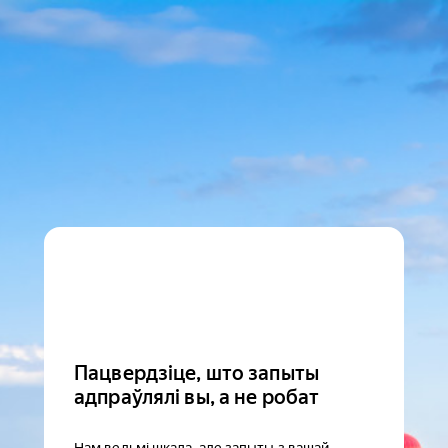
Пацвердзіце, што запыты
адпраўлялі вы, а не робат