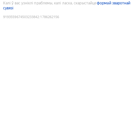
Калі ў вас узніклі праблемы, калі ласка, скарыстайце
формай зваротнай
сувязі
9193559674503233842
:
1786262156