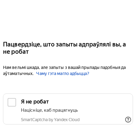
Пацвердзіце, што запыты адпраўлялі вы, а
не робат
Нам вельмі шкада, але запыты з вашай прылады падобныя да
аўтаматычных.
Чаму гэта магло адбыцца?
Я не робат
Націсніце, каб працягнуць
SmartCaptcha by Yandex Cloud