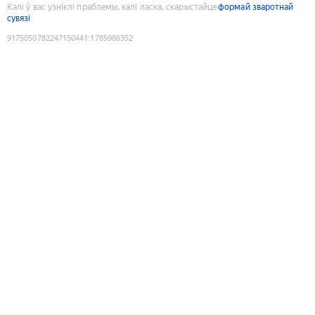
Калі ў вас узніклі праблемы, калі ласка, скарыстайце
формай зваротнай
сувязі
9175050782247150441
:
1785986352