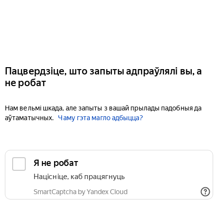
Пацвердзіце, што запыты адпраўлялі вы, а
не робат
Нам вельмі шкада, але запыты з вашай прылады падобныя да
аўтаматычных.
Чаму гэта магло адбыцца?
Я не робат
Націсніце, каб працягнуць
SmartCaptcha by Yandex Cloud