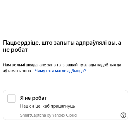
Пацвердзіце, што запыты адпраўлялі вы, а
не робат
Нам вельмі шкада, але запыты з вашай прылады падобныя да
аўтаматычных.
Чаму гэта магло адбыцца?
Я не робат
Націсніце, каб працягнуць
SmartCaptcha by Yandex Cloud