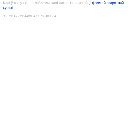
Калі ў вас узніклі праблемы, калі ласка, скарыстайце
формай зваротнай
сувязі
9182914723954488547
:
1786103534