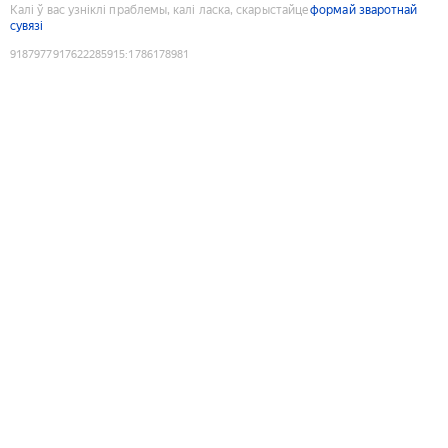
Калі ў вас узніклі праблемы, калі ласка, скарыстайце
формай зваротнай
сувязі
9187977917622285915
:
1786178981