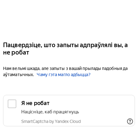
Пацвердзіце, што запыты адпраўлялі вы, а
не робат
Нам вельмі шкада, але запыты з вашай прылады падобныя да
аўтаматычных.
Чаму гэта магло адбыцца?
Я не робат
Націсніце, каб працягнуць
SmartCaptcha by Yandex Cloud