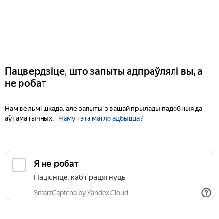
Пацвердзіце, што запыты адпраўлялі вы, а
не робат
Нам вельмі шкада, але запыты з вашай прылады падобныя да
аўтаматычных.
Чаму гэта магло адбыцца?
Я не робат
Націсніце, каб працягнуць
SmartCaptcha by Yandex Cloud