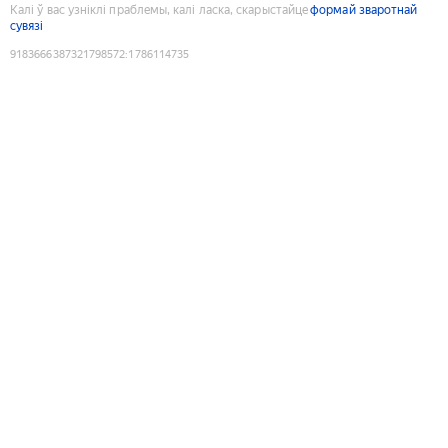
Калі ў вас узніклі праблемы, калі ласка, скарыстайце
формай зваротнай
сувязі
9183666387321798572
:
1786114735