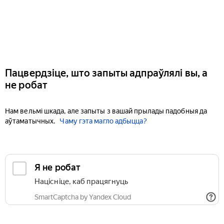
Пацвердзіце, што запыты адпраўлялі вы, а
не робат
Нам вельмі шкада, але запыты з вашай прылады падобныя да
аўтаматычных.
Чаму гэта магло адбыцца?
Я не робат
Націсніце, каб працягнуць
SmartCaptcha by Yandex Cloud