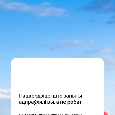
Пацвердзіце, што запыты
адпраўлялі вы, а не робат