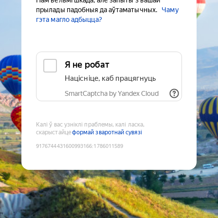
Нам вельмі шкада, але запыты з вашай
прылады падобныя да аўтаматычных.
Чаму
гэта магло адбыцца?
Я не робат
Націсніце, каб працягнуць
SmartCaptcha by Yandex Cloud
Калі ў вас узніклі праблемы, калі ласка,
скарыстайце
формай зваротнай сувязі
9176744431600993166
:
1786011589