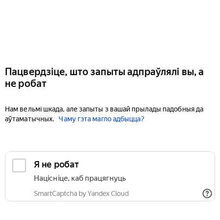
Пацвердзіце, што запыты адпраўлялі вы, а
не робат
Нам вельмі шкада, але запыты з вашай прылады падобныя да
аўтаматычных.
Чаму гэта магло адбыцца?
Я не робат
Націсніце, каб працягнуць
SmartCaptcha by Yandex Cloud