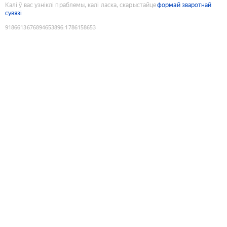
Калі ў вас узніклі праблемы, калі ласка, скарыстайце
формай зваротнай
сувязі
9186613676894653896
:
1786158653