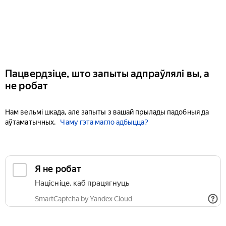
Пацвердзіце, што запыты адпраўлялі вы, а
не робат
Нам вельмі шкада, але запыты з вашай прылады падобныя да
аўтаматычных.
Чаму гэта магло адбыцца?
Я не робат
Націсніце, каб працягнуць
SmartCaptcha by Yandex Cloud