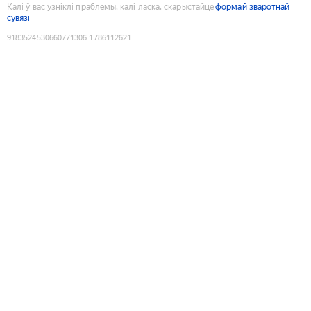
Калі ў вас узніклі праблемы, калі ласка, скарыстайце
формай зваротнай
сувязі
9183524530660771306
:
1786112621