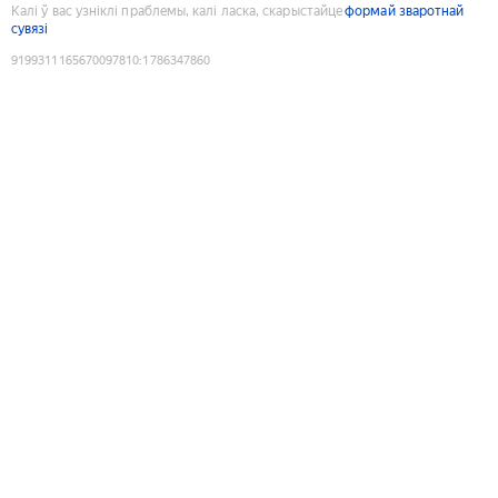
Калі ў вас узніклі праблемы, калі ласка, скарыстайце
формай зваротнай
сувязі
9199311165670097810
:
1786347860