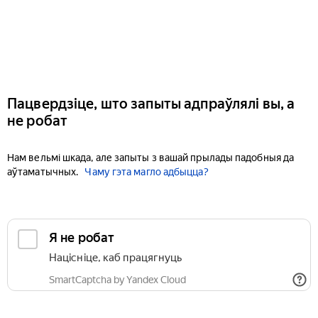
Пацвердзіце, што запыты адпраўлялі вы, а
не робат
Нам вельмі шкада, але запыты з вашай прылады падобныя да
аўтаматычных.
Чаму гэта магло адбыцца?
Я не робат
Націсніце, каб працягнуць
SmartCaptcha by Yandex Cloud