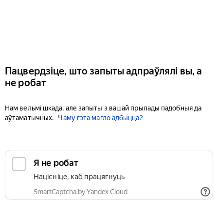
Пацвердзіце, што запыты адпраўлялі вы, а
не робат
Нам вельмі шкада, але запыты з вашай прылады падобныя да
аўтаматычных.
Чаму гэта магло адбыцца?
Я не робат
Націсніце, каб працягнуць
SmartCaptcha by Yandex Cloud