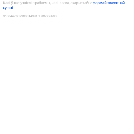
Калі ў вас узніклі праблемы, калі ласка, скарыстайце
формай зваротнай
сувязі
9180442032900814991
:
1786066688