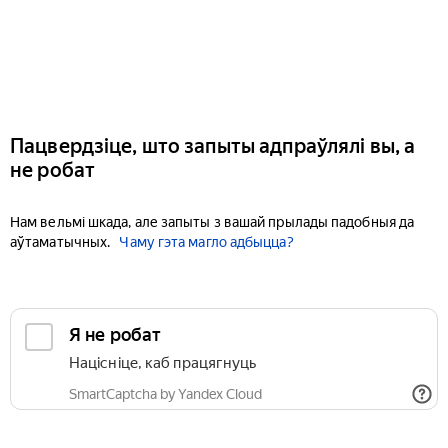
Пацвердзіце, што запыты адпраўлялі вы, а
не робат
Нам вельмі шкада, але запыты з вашай прылады падобныя да
аўтаматычных.
Чаму гэта магло адбыцца?
Я не робат
Націсніце, каб працягнуць
SmartCaptcha by Yandex Cloud