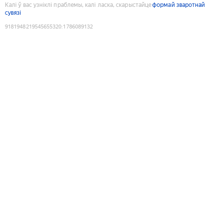
Калі ў вас узніклі праблемы, калі ласка, скарыстайце
формай зваротнай
сувязі
9181948219545655320
:
1786089132