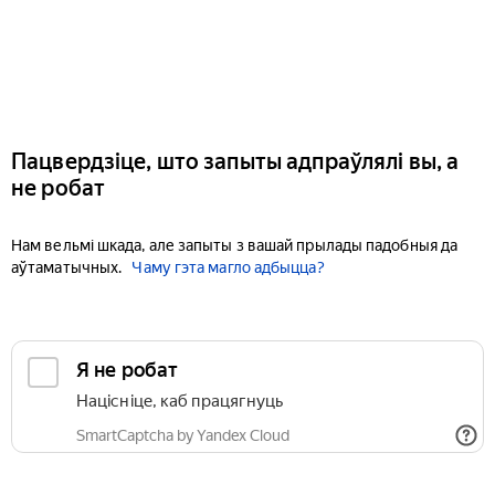
Пацвердзіце, што запыты адпраўлялі вы, а
не робат
Нам вельмі шкада, але запыты з вашай прылады падобныя да
аўтаматычных.
Чаму гэта магло адбыцца?
Я не робат
Націсніце, каб працягнуць
SmartCaptcha by Yandex Cloud