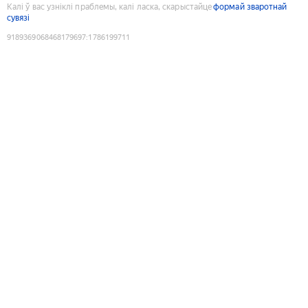
Калі ў вас узніклі праблемы, калі ласка, скарыстайце
формай зваротнай
сувязі
9189369068468179697
:
1786199711