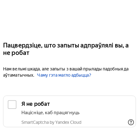
Пацвердзіце, што запыты адпраўлялі вы, а
не робат
Нам вельмі шкада, але запыты з вашай прылады падобныя да
аўтаматычных.
Чаму гэта магло адбыцца?
Я не робат
Націсніце, каб працягнуць
SmartCaptcha by Yandex Cloud