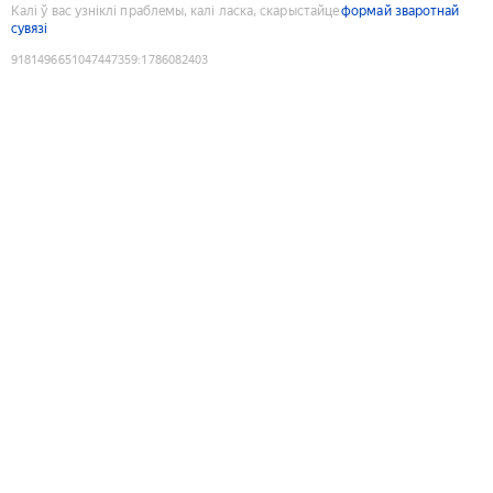
Калі ў вас узніклі праблемы, калі ласка, скарыстайце
формай зваротнай
сувязі
9181496651047447359
:
1786082403