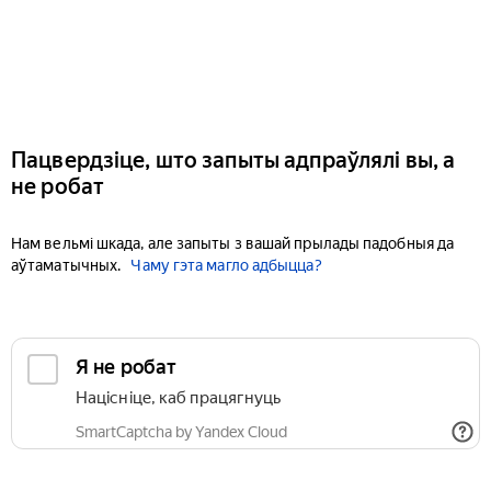
Пацвердзіце, што запыты адпраўлялі вы, а
не робат
Нам вельмі шкада, але запыты з вашай прылады падобныя да
аўтаматычных.
Чаму гэта магло адбыцца?
Я не робат
Націсніце, каб працягнуць
SmartCaptcha by Yandex Cloud