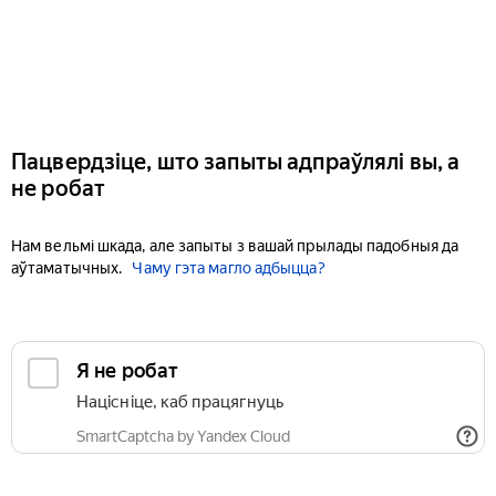
Пацвердзіце, што запыты адпраўлялі вы, а
не робат
Нам вельмі шкада, але запыты з вашай прылады падобныя да
аўтаматычных.
Чаму гэта магло адбыцца?
Я не робат
Націсніце, каб працягнуць
SmartCaptcha by Yandex Cloud