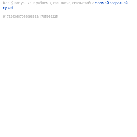
Калі ў вас узніклі праблемы, калі ласка, скарыстайце
формай зваротнай
сувязі
9175243607019098383
:
1785989225