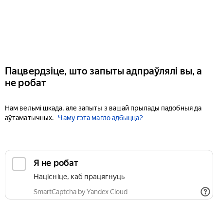
Пацвердзіце, што запыты адпраўлялі вы, а
не робат
Нам вельмі шкада, але запыты з вашай прылады падобныя да
аўтаматычных.
Чаму гэта магло адбыцца?
Я не робат
Націсніце, каб працягнуць
SmartCaptcha by Yandex Cloud