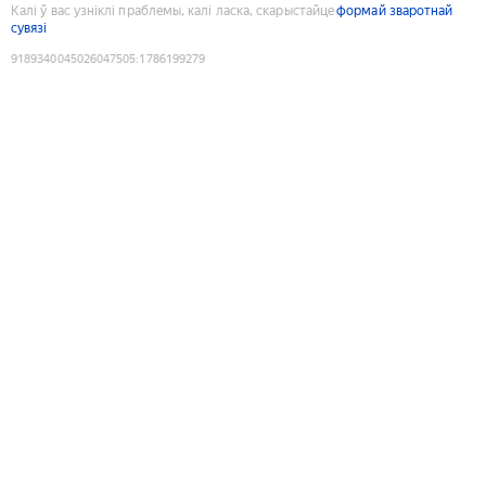
Калі ў вас узніклі праблемы, калі ласка, скарыстайце
формай зваротнай
сувязі
9189340045026047505
:
1786199279