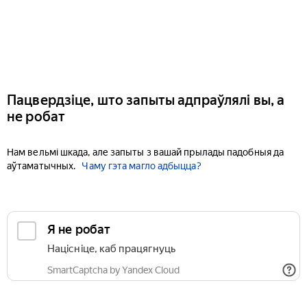
Пацвердзіце, што запыты адпраўлялі вы, а
не робат
Нам вельмі шкада, але запыты з вашай прылады падобныя да
аўтаматычных.
Чаму гэта магло адбыцца?
Я не робат
Націсніце, каб працягнуць
SmartCaptcha by Yandex Cloud