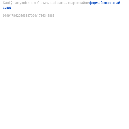
Калі ў вас узніклі праблемы, калі ласка, скарыстайце
формай зваротнай
сувязі
9199178620563387024
:
1786345885