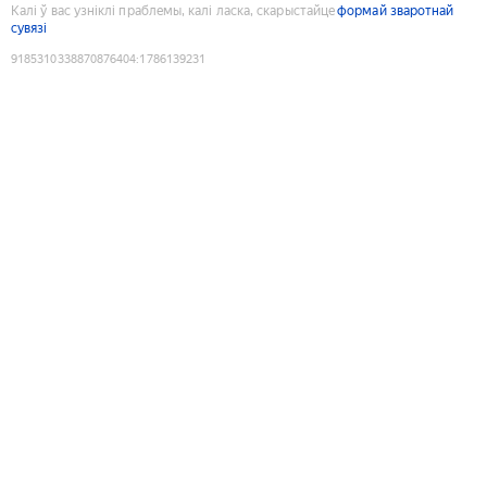
Калі ў вас узніклі праблемы, калі ласка, скарыстайце
формай зваротнай
сувязі
9185310338870876404
:
1786139231