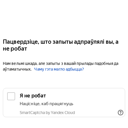
Пацвердзіце, што запыты адпраўлялі вы, а
не робат
Нам вельмі шкада, але запыты з вашай прылады падобныя да
аўтаматычных.
Чаму гэта магло адбыцца?
Я не робат
Націсніце, каб працягнуць
SmartCaptcha by Yandex Cloud