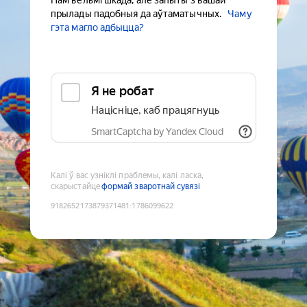
Нам вельмі шкада, але запыты з вашай
прылады падобныя да аўтаматычных.
Чаму
гэта магло адбыцца?
Я не робат
Націсніце, каб працягнуць
SmartCaptcha by Yandex Cloud
Калі ў вас узніклі праблемы, калі ласка,
скарыстайце
формай зваротнай сувязі
9182652173879371481
:
1786099622