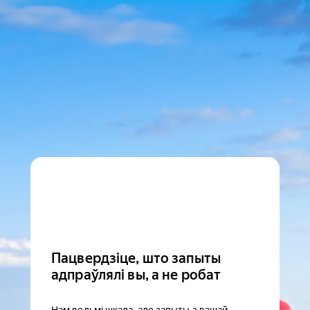
Пацвердзіце, што запыты
адпраўлялі вы, а не робат