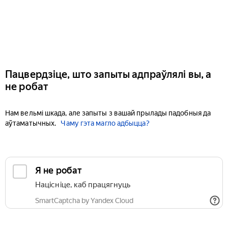
Пацвердзіце, што запыты адпраўлялі вы, а
не робат
Нам вельмі шкада, але запыты з вашай прылады падобныя да
аўтаматычных.
Чаму гэта магло адбыцца?
Я не робат
Націсніце, каб працягнуць
SmartCaptcha by Yandex Cloud