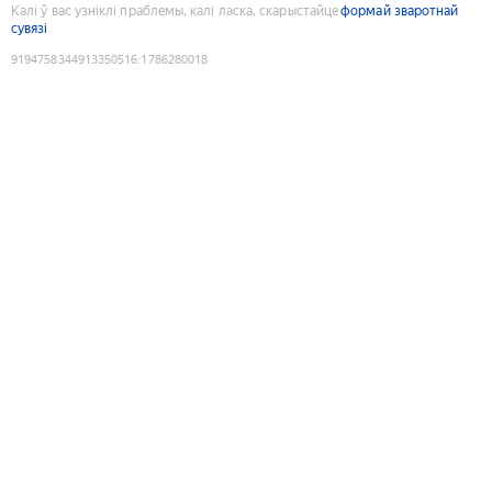
Калі ў вас узніклі праблемы, калі ласка, скарыстайце
формай зваротнай
сувязі
9194758344913350516
:
1786280018