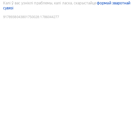
Калі ў вас узніклі праблемы, калі ласка, скарыстайце
формай зваротнай
сувязі
9178938043801750028
:
1786044277