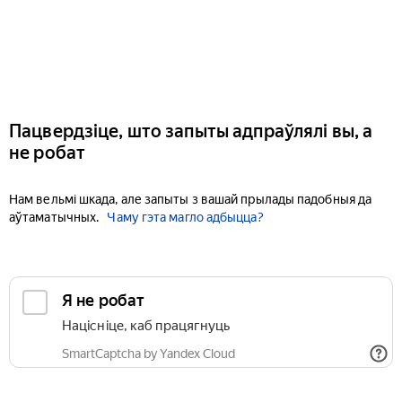
Пацвердзіце, што запыты адпраўлялі вы, а
не робат
Нам вельмі шкада, але запыты з вашай прылады падобныя да
аўтаматычных.
Чаму гэта магло адбыцца?
Я не робат
Націсніце, каб працягнуць
SmartCaptcha by Yandex Cloud