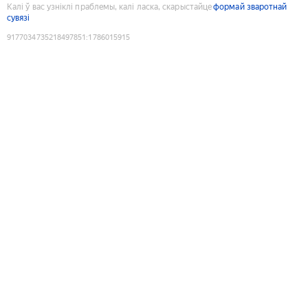
Калі ў вас узніклі праблемы, калі ласка, скарыстайце
формай зваротнай
сувязі
9177034735218497851
:
1786015915