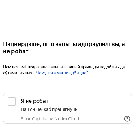
Пацвердзіце, што запыты адпраўлялі вы, а
не робат
Нам вельмі шкада, але запыты з вашай прылады падобныя да
аўтаматычных.
Чаму гэта магло адбыцца?
Я не робат
Націсніце, каб працягнуць
SmartCaptcha by Yandex Cloud