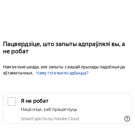
Пацвердзіце, што запыты адпраўлялі вы, а
не робат
Нам вельмі шкада, але запыты з вашай прылады падобныя да
аўтаматычных.
Чаму гэта магло адбыцца?
Я не робат
Націсніце, каб працягнуць
SmartCaptcha by Yandex Cloud