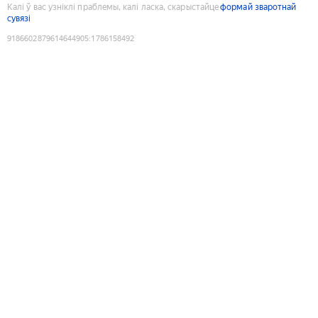
Калі ў вас узніклі праблемы, калі ласка, скарыстайце
формай зваротнай
сувязі
9186602879614644905
:
1786158492