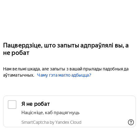
Пацвердзіце, што запыты адпраўлялі вы, а
не робат
Нам вельмі шкада, але запыты з вашай прылады падобныя да
аўтаматычных.
Чаму гэта магло адбыцца?
Я не робат
Націсніце, каб працягнуць
SmartCaptcha by Yandex Cloud