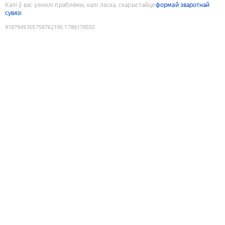
Калі ў вас узніклі праблемы, калі ласка, скарыстайце
формай зваротнай
сувязі
9187949305758762195
:
1786178555