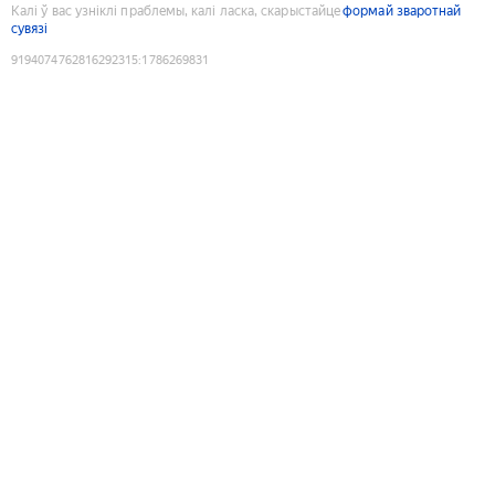
Калі ў вас узніклі праблемы, калі ласка, скарыстайце
формай зваротнай
сувязі
9194074762816292315
:
1786269831