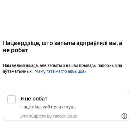
Пацвердзіце, што запыты адпраўлялі вы, а
не робат
Нам вельмі шкада, але запыты з вашай прылады падобныя да
аўтаматычных.
Чаму гэта магло адбыцца?
Я не робат
Націсніце, каб працягнуць
SmartCaptcha by Yandex Cloud