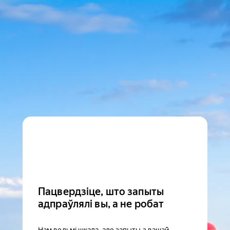
Пацвердзіце, што запыты
адпраўлялі вы, а не робат