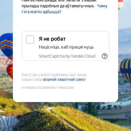
Нам вельмі шкада, але запыты з вашай
прылады падобныя да аўтаматычных.
Чаму
гэта магло адбыцца?
Я не робат
Націсніце, каб працягнуць
SmartCaptcha by Yandex Cloud
Калі ў вас узніклі праблемы, калі ласка,
скарыстайце
формай зваротнай сувязі
9178808427525999788
:
1786042345