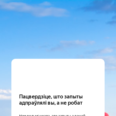
Пацвердзіце, што запыты
адпраўлялі вы, а не робат