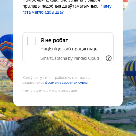
Нам вельмі шкада, але запыты з вашай
прылады падобныя да аўтаматычных.
Чаму
гэта магло адбыцца?
Я не робат
Націсніце, каб працягнуць
SmartCaptcha by Yandex Cloud
Калі ў вас узніклі праблемы, калі ласка,
скарыстайце
формай зваротнай сувязі
9181362788189271067
:
1786080408