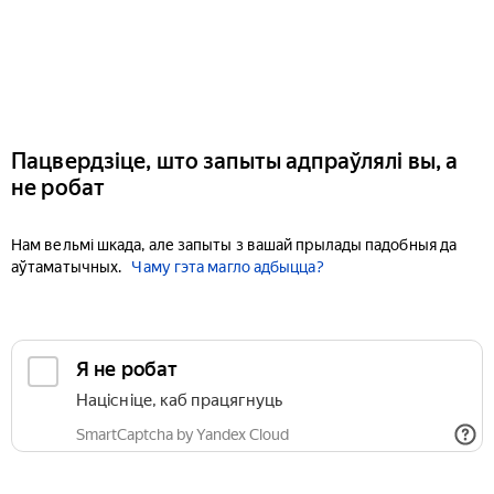
Пацвердзіце, што запыты адпраўлялі вы, а
не робат
Нам вельмі шкада, але запыты з вашай прылады падобныя да
аўтаматычных.
Чаму гэта магло адбыцца?
Я не робат
Націсніце, каб працягнуць
SmartCaptcha by Yandex Cloud