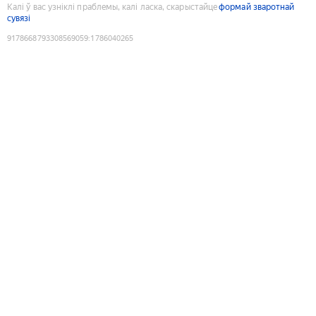
Калі ў вас узніклі праблемы, калі ласка, скарыстайце
формай зваротнай
сувязі
9178668793308569059
:
1786040265