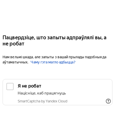
Пацвердзіце, што запыты адпраўлялі вы, а
не робат
Нам вельмі шкада, але запыты з вашай прылады падобныя да
аўтаматычных.
Чаму гэта магло адбыцца?
Я не робат
Націсніце, каб працягнуць
SmartCaptcha by Yandex Cloud