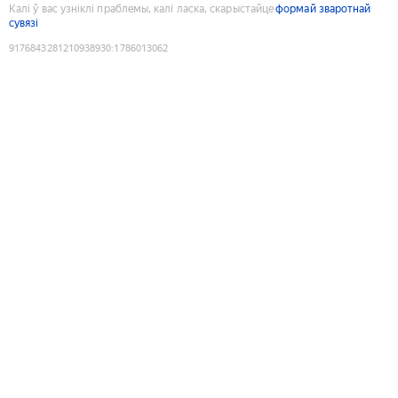
Калі ў вас узніклі праблемы, калі ласка, скарыстайце
формай зваротнай
сувязі
9176843281210938930
:
1786013062