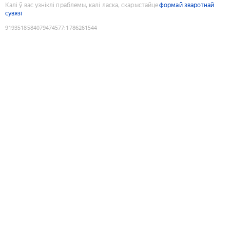
Калі ў вас узніклі праблемы, калі ласка, скарыстайце
формай зваротнай
сувязі
9193518584079474577
:
1786261544