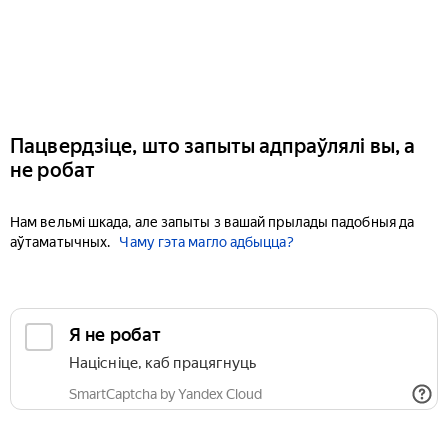
Пацвердзіце, што запыты адпраўлялі вы, а
не робат
Нам вельмі шкада, але запыты з вашай прылады падобныя да
аўтаматычных.
Чаму гэта магло адбыцца?
Я не робат
Націсніце, каб працягнуць
SmartCaptcha by Yandex Cloud