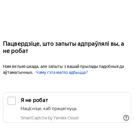
Пацвердзіце, што запыты адпраўлялі вы, а
не робат
Нам вельмі шкада, але запыты з вашай прылады падобныя да
аўтаматычных.
Чаму гэта магло адбыцца?
Я не робат
Націсніце, каб працягнуць
SmartCaptcha by Yandex Cloud