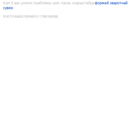
Калі ў вас узніклі праблемы, калі ласка, скарыстайце
формай зваротнай
сувязі
9187314660519594910
:
1786169098