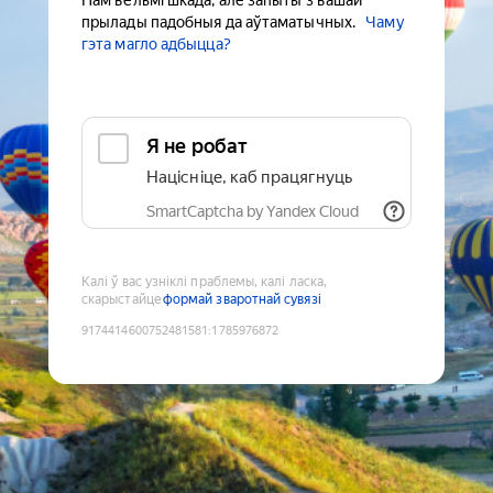
Нам вельмі шкада, але запыты з вашай
прылады падобныя да аўтаматычных.
Чаму
гэта магло адбыцца?
Я не робат
Націсніце, каб працягнуць
SmartCaptcha by Yandex Cloud
Калі ў вас узніклі праблемы, калі ласка,
скарыстайце
формай зваротнай сувязі
9174414600752481581
:
1785976872