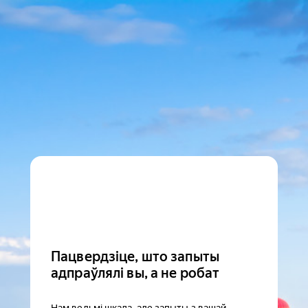
Пацвердзіце, што запыты
адпраўлялі вы, а не робат