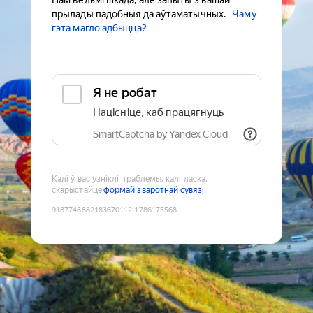
Нам вельмі шкада, але запыты з вашай
прылады падобныя да аўтаматычных.
Чаму
гэта магло адбыцца?
Я не робат
Націсніце, каб працягнуць
SmartCaptcha by Yandex Cloud
Калі ў вас узніклі праблемы, калі ласка,
скарыстайце
формай зваротнай сувязі
9187748882183670112
:
1786175568