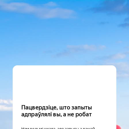
Пацвердзіце, што запыты
адпраўлялі вы, а не робат