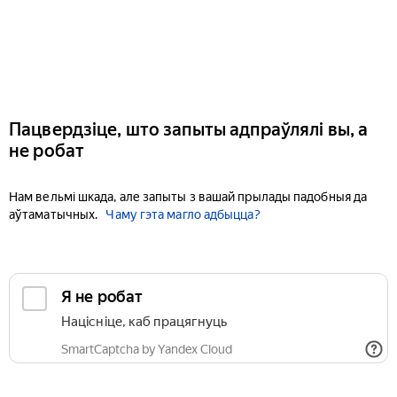
Пацвердзіце, што запыты адпраўлялі вы, а
не робат
Нам вельмі шкада, але запыты з вашай прылады падобныя да
аўтаматычных.
Чаму гэта магло адбыцца?
Я не робат
Націсніце, каб працягнуць
SmartCaptcha by Yandex Cloud