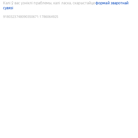
Калі ў вас узніклі праблемы, калі ласка, скарыстайце
формай зваротнай
сувязі
9180323748090350671
:
1786064925