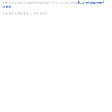
Калі ў вас узніклі праблемы, калі ласка, скарыстайце
формай зваротнай
сувязі
9184965113760463614
:
1786134087