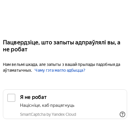
Пацвердзіце, што запыты адпраўлялі вы, а
не робат
Нам вельмі шкада, але запыты з вашай прылады падобныя да
аўтаматычных.
Чаму гэта магло адбыцца?
Я не робат
Націсніце, каб працягнуць
SmartCaptcha by Yandex Cloud