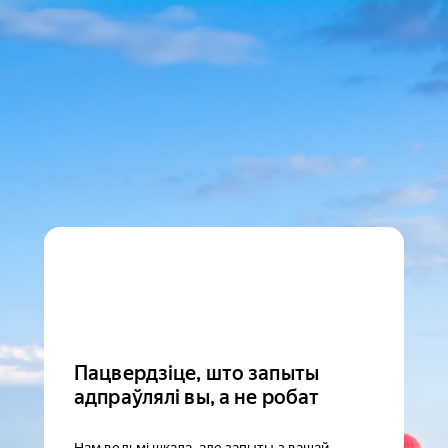
Пацвердзіце, што запыты
адпраўлялі вы, а не робат