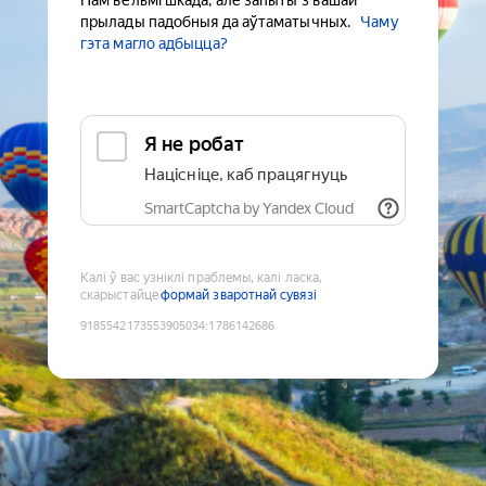
Нам вельмі шкада, але запыты з вашай
прылады падобныя да аўтаматычных.
Чаму
гэта магло адбыцца?
Я не робат
Націсніце, каб працягнуць
SmartCaptcha by Yandex Cloud
Калі ў вас узніклі праблемы, калі ласка,
скарыстайце
формай зваротнай сувязі
9185542173553905034
:
1786142686