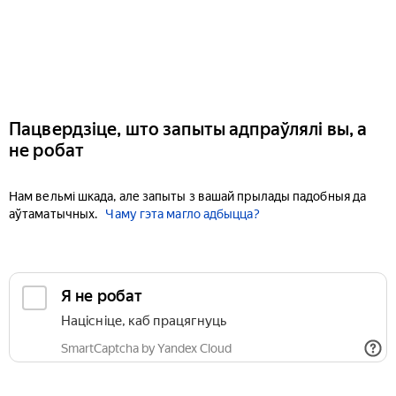
Пацвердзіце, што запыты адпраўлялі вы, а
не робат
Нам вельмі шкада, але запыты з вашай прылады падобныя да
аўтаматычных.
Чаму гэта магло адбыцца?
Я не робат
Націсніце, каб працягнуць
SmartCaptcha by Yandex Cloud