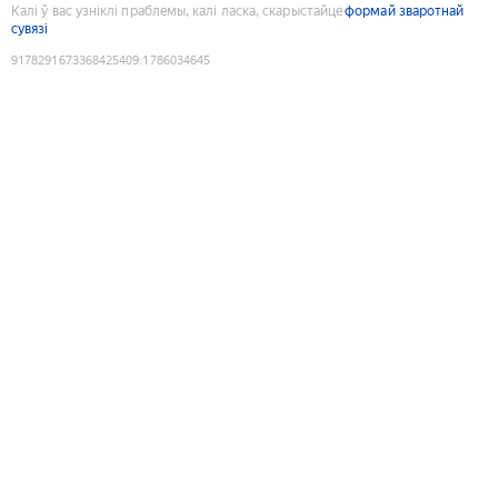
Калі ў вас узніклі праблемы, калі ласка, скарыстайце
формай зваротнай
сувязі
9178291673368425409
:
1786034645