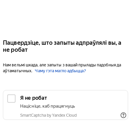
Пацвердзіце, што запыты адпраўлялі вы, а
не робат
Нам вельмі шкада, але запыты з вашай прылады падобныя да
аўтаматычных.
Чаму гэта магло адбыцца?
Я не робат
Націсніце, каб працягнуць
SmartCaptcha by Yandex Cloud