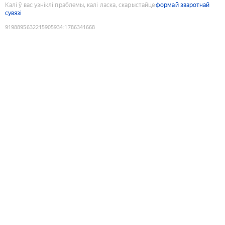
Калі ў вас узніклі праблемы, калі ласка, скарыстайце
формай зваротнай
сувязі
9198895632215905934
:
1786341668