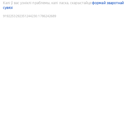
Калі ў вас узніклі праблемы, калі ласка, скарыстайце
формай зваротнай
сувязі
9192253292351244230
:
1786242689