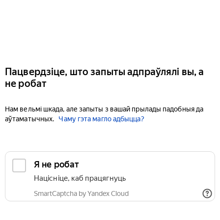
Пацвердзіце, што запыты адпраўлялі вы, а
не робат
Нам вельмі шкада, але запыты з вашай прылады падобныя да
аўтаматычных.
Чаму гэта магло адбыцца?
Я не робат
Націсніце, каб працягнуць
SmartCaptcha by Yandex Cloud