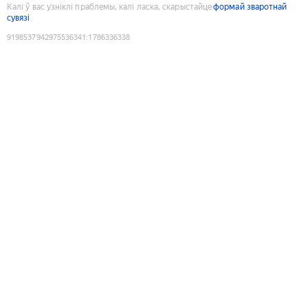
Калі ў вас узніклі праблемы, калі ласка, скарыстайце
формай зваротнай
сувязі
9198537942975536341
:
1786336338