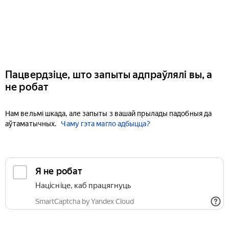
Пацвердзіце, што запыты адпраўлялі вы, а
не робат
Нам вельмі шкада, але запыты з вашай прылады падобныя да
аўтаматычных.
Чаму гэта магло адбыцца?
Я не робат
Націсніце, каб працягнуць
SmartCaptcha by Yandex Cloud