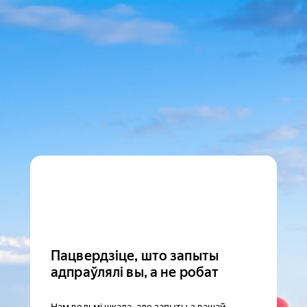
Пацвердзіце, што запыты
адпраўлялі вы, а не робат