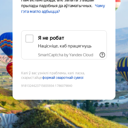
Нам вельмі шкада, але запыты з вашай
прылады падобныя да аўтаматычных.
Чаму
гэта магло адбыцца?
Я не робат
Націсніце, каб працягнуць
SmartCaptcha by Yandex Cloud
Калі ў вас узніклі праблемы, калі ласка,
скарыстайце
формай зваротнай сувязі
9181324623715655934
:
1786079840