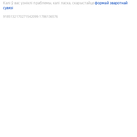
Калі ў вас узніклі праблемы, калі ласка, скарыстайце
формай зваротнай
сувязі
9185132170271542099
:
1786136576