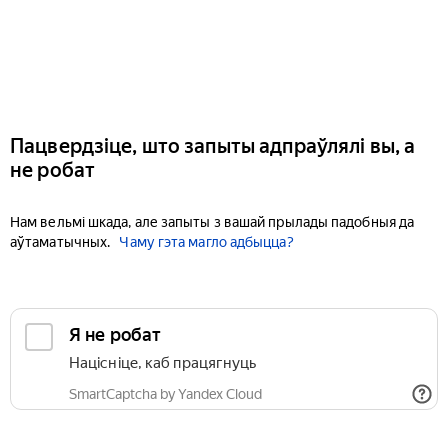
Пацвердзіце, што запыты адпраўлялі вы, а
не робат
Нам вельмі шкада, але запыты з вашай прылады падобныя да
аўтаматычных.
Чаму гэта магло адбыцца?
Я не робат
Націсніце, каб працягнуць
SmartCaptcha by Yandex Cloud