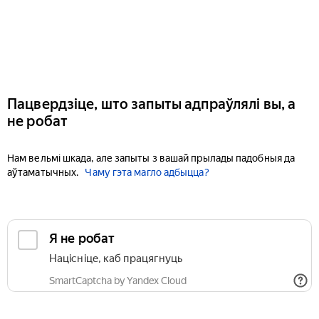
Пацвердзіце, што запыты адпраўлялі вы, а
не робат
Нам вельмі шкада, але запыты з вашай прылады падобныя да
аўтаматычных.
Чаму гэта магло адбыцца?
Я не робат
Націсніце, каб працягнуць
SmartCaptcha by Yandex Cloud