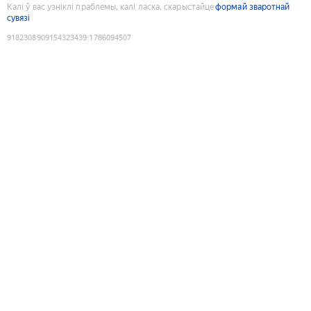
Калі ў вас узніклі праблемы, калі ласка, скарыстайце
формай зваротнай
сувязі
9182308909154323439
:
1786094507